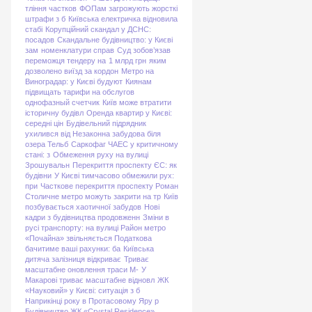
тління частков
ФОПам загрожують жорсткі
штрафи з б
Київська електричка відновила
стабі
Корупційний скандал у ДСНС:
посадов
Скандальне будівництво: у Києві
зам
номенклатури справ
Суд зобов’язав
переможця тендеру на
1 млрд грн
яким
дозволено виїзд за кордон
Метро на
Виноградар: у Києві будуют
Киянам
підвищать тарифи на обслугов
однофазный счетчик
Київ може втратити
історичну будівл
Оренда квартир у Києві:
середні цін
Будівельний підрядник
ухилився від
Незаконна забудова біля
озера Тельб
Саркофаг ЧАЕС у критичному
стані: з
Обмеження руху на вулиці
Зрошувальн
Перекриття проспекту ЄС: як
будівни
У Києві тимчасово обмежили рух:
при
Часткове перекриття проспекту Роман
Столичне метро можуть закрити на тр
Київ
позбувається хаотичної забудов
Нові
кадри з будівництва продовженн
Зміни в
русі транспорту: на вулиці
Район метро
«Почайна» звільняється
Податкова
бачитиме ваші рахунки: ба
Київська
дитяча залізниця відкриває
Триває
масштабне оновлення траси М-
У
Макарові триває масштабне відновл
ЖК
«Науковий» у Києві: ситуація з б
Наприкінці року в Протасовому Яру р
Будівництво ЖК «Crystal Residence»