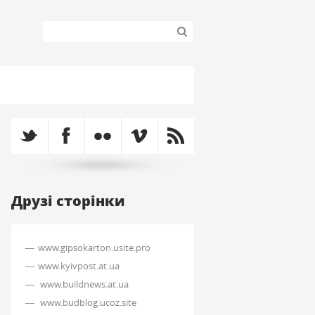
Друзі сторінки
www.gipsokarton.usite.pro
www.kyivpost.at.ua
www.buildnews.at.ua
www.budblog.ucoz.site