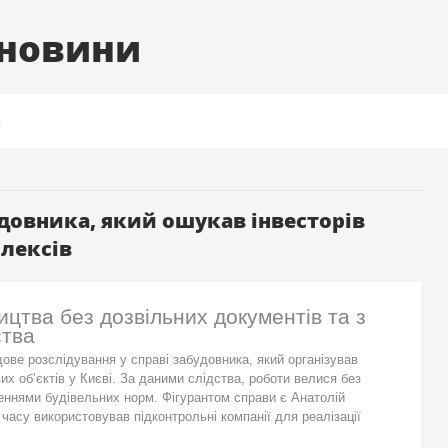
 новини
я
довника, який ошукав інвесторів
лексів
цтва без дозвільних документів та з
ства
ове розслідування у справі забудовника, який організував
х об’єктів у Києві. За даними слідства, роботи велися без
шеннями будівельних норм. Фігурантом справи є Анатолій
часу використовував підконтрольні компанії для реалізації