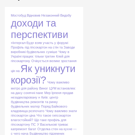
Мостобуд Відновив Незаконний Видобу
доходи та
перспективи
«Інтергал-Буд» взяв участь у форумі
Профіль під гіпсокартон на стін та
Заводи
виробникі будівельних суміше
Чому в
Україні працює тільки третин
Клей для
гіпсокартону
Очікується велике зростання
Як уникнути
цін на
корозії?
Чому важливо
метро для району Виног
ЦУМ встановлює
на даху сонячні пане
Мер Ірпеня продав
незадекларовану н
Київ: центр
будівництва
ремонтів та ринку
будівельних матер
Поряд Байкового
кладовища розпочато
Чому важливо знати
гіпсокартон ціна
Что такое гипсокартон
влагостойкий?
Що таке профіль для
гіпсокартону ПС
У Василькові триває
капремонт багат
Отделка стен на кухне —
с чего нача
Будівництво підземних