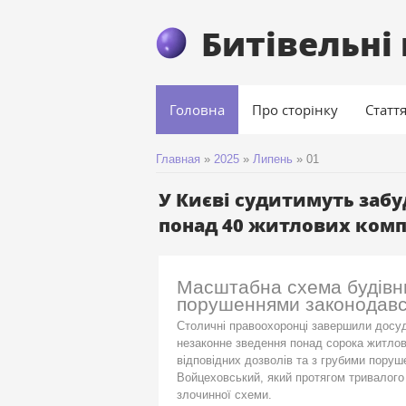
Битівельні
Головна
Про сторінку
Статт
Главная
»
2025
»
Липень
»
01
У Києві судитимуть забу
понад 40 житлових комп
Масштабна схема будівни
порушеннями законодав
Столичні правоохоронці завершили досуд
незаконне зведення понад сорока житлови
відповідних дозволів та з грубими пору
Войцеховський, який протягом тривалого 
злочинної схеми.