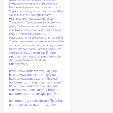
Меморіальний сквер біля Берковецько
Капітальний ремонт мосту через стру
В
Україні впроваджують автоматичний
Шум
заборонено: як уникнути штрафу
5
мільярда
Київ прокладає метро до
Троєщини: с
Трансформація будівельного
ринку Ук
Ціни на житло в київських
новобудов
Київ утримує позиції у списку
найме
У Києві відновлено 25
багатоквартир
пошкоджених під час війни
У Києві розпочинають ремонт мосту н
Київ
починає капремонт шляхопроводу
Ремонт
мосту Метро у Києві: частков
Вересневі
Вплив
обмеження руху у централь
гіпсокартона на алергічні хвороби
людини
Вологостійкість
гіпсокартону
https://www.гипсокартон.kiev.ua
https://www.гіпсокартон.kyiv.ua
https://www.гипсокартон.kiev.ua/
профиль_для_гипсокартона_киев/
https://www.гипсокартон.kiev.ua/
гипсокартон-цена-киев-2/
https://
профиль-для.гипсокартон.kiev.ua
профиль под гипсокартон
Профіль
під гіпсокартон на стін та стелі