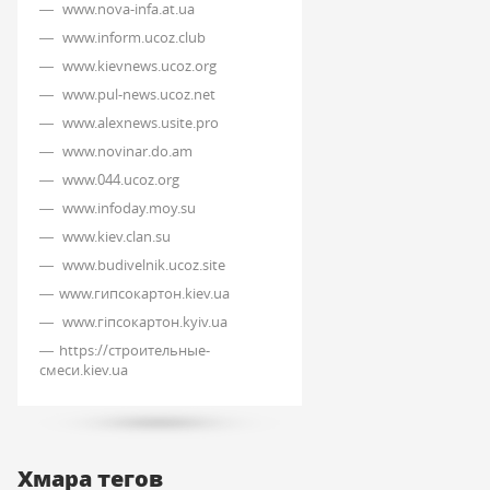
www.nova-infa.at.ua
www.inform.ucoz.club
www.kievnews.ucoz.org
www.pul-news.ucoz.net
www.alexnews.usite.pro
www.novinar.do.am
www.044.ucoz.org
www.infoday.moy.su
www.kiev.clan.su
www.budivelnik.ucoz.site
www.гипсокартон.kiev.ua
www.гіпсокартон.kyiv.ua
https://строительные-
смеси.kiev.ua
Хмара тегов