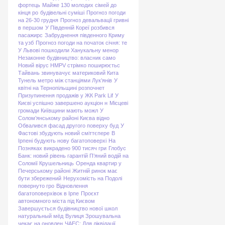
фортець
Майже 130 молодих сімей до
кінця ро
будівельні суміші
Прогноз погоди
на 26-30 грудня
Прогноз девальвації гривні
в першом
У Південній Кореї розбився
пасажирс
Забруднення південного Криму
та узб
Прогноз погоди на початок січня: те
У Львові пошкодили Ханукальну менор
Незаконне будівництво: власник само
Новий вірус HMPV стрімко поширюєтьс
Тайвань звинувачує материковий Кита
Тунель метро між станціями Лук’янів
У
квітні на Тернопільщині розпочнет
Призупинення продажів у ЖК Park Lif
У
Києві успішно завершено аукціон н
Місцеві
громади Київщини мають можл
У
Солом’янському районі Києва відно
Обвалився фасад другого поверху буд
У
Фастові збудують новий сміттєпере
В
Ірпені будують нову багатоповерхі
На
Позняках викрадено 900 тисяч гри
Глобус
Банк: новий рівень гарантій
П’яний водій на
Соломії Крушельниць
Оренда квартир у
Печерському районі
Житній ринок має
бути збережений
Нерухомість на Подолі
повернуто гро
Відновлення
багатоповерхівок в Ірпе
Проєкт
автономного міста під Києвом
Завершується будівництво нової школ
натуральный мёд
Вулиця Зрошувальна
чекає на оновлен
ЧАЕС: Для ліквідації