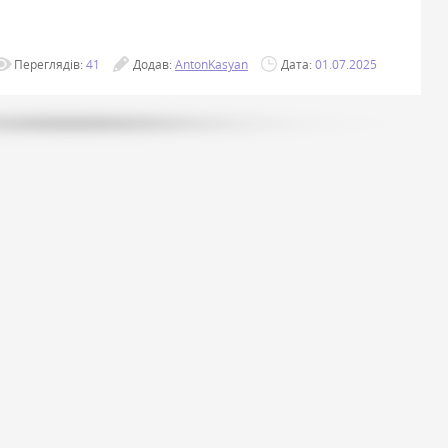
Переглядів:
41
Додав:
AntonKasyan
Дата:
01.07.2025